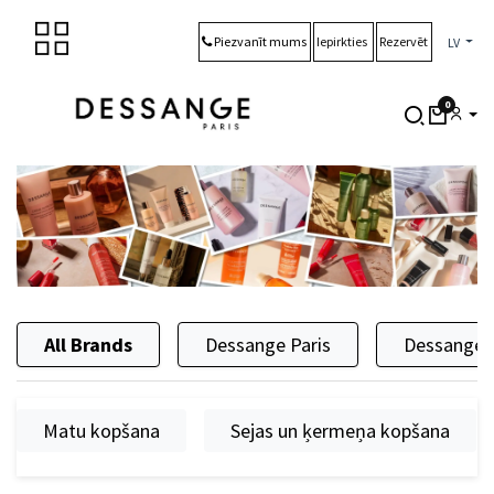
Skip to Content
Piezvanīt mums
Iepirkties
Rezervēt
LV
0
All Brands
Dessange Paris
Dessange 
Matu kopšana
Sejas un ķermeņa kopšana