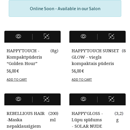
Online Soon - Available in our Salon
HAPPY'TOUCH -
(
8g
)
HAPPY'TOUCH SUNSET
(
8g
)
Kompaktpūderis
GLOW - viegls
“Golden Hour”
kompaktais pūderis
56,00
€
56,00
€
ADD TO CART
ADD TO CART
REBELLIOUS HAIR
(
200
)
HAPPY'GLOSS -
(
3,2
)
-Maska
ml
Lūpu spīdums
g
nepaklausīgiem
- SOLAR NUDE