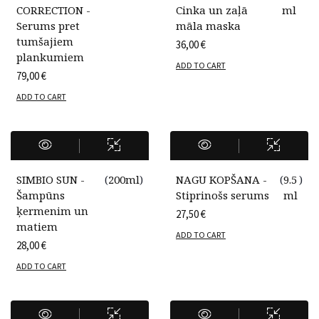
CORRECTION -
Cinka un zaļā
ml
Serums pret
māla maska
tumšajiem
36,00
€
plankumiem
ADD TO CART
79,00
€
ADD TO CART
SIMBIO SUN -
(
200ml
)
NAGU KOPŠANA -
(
9.5
)
Šampūns
Stiprinošs serums
ml
ķermenim un
27,50
€
matiem
ADD TO CART
28,00
€
ADD TO CART