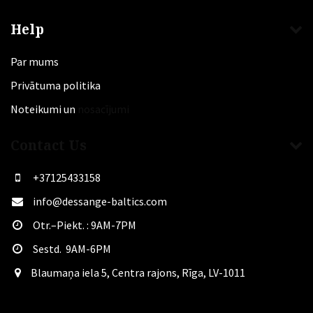
Help
Par mums
Privātuma politika
Noteikumi un
nosacījumi
Contact Us
+37125433158
info@dessange-baltics.com
Otr.–Piekt. : 9AM-7PM
Sestd. 9AM-6PM
​Blaumaņa iela 5, Centra rajons, Rīga, LV-1011