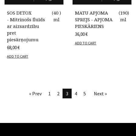
SOS DETOX
(
40
)
MATU APJOMA
(
190
)
- Mitrinošs fluīds
ml
SPREJS - APJOMA
ml
ar aizsardzību
PIESKĀRIENS
pret
36,00
€
piesārņojumu
ADD TO CART
68,00
€
ADD TO CART
« Prev
1
2
3
4
5
Next »