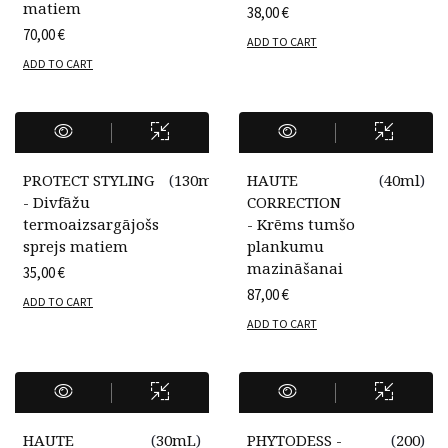
matiem
38,00
€
70,00
€
ADD TO CART
ADD TO CART
PROTECT STYLING
(
130ml
)
HAUTE
(
40ml
)
- Divfāžu
CORRECTION
termoaizsargājošs
- Krēms tumšo
sprejs matiem
plankumu
mazināšanai
35,00
€
87,00
€
ADD TO CART
ADD TO CART
HAUTE
(
30mL
)
PHYTODESS -
(
200
)