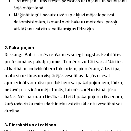
Traucēt jebkuras trešās personas lietošanu un baudīšanu
šajā mājaslapā.
Mēģināt iegūt neautorizētu piekļuvi mājaslapai vai
datorsistēmām, izmantojot hakeru metodes, paroļu
atklāšanu vai citus nelikumīgus līdzekļus.
2. Pakalpojumi
Dessange Baltics mēs cenšamies sniegt augstas kvalitātes
profesionālus pakalpojumus. Tomēr rezultāti var atšķirties
atkarībā no individuāliem faktoriem, piemēram, ādas tipa,
matu struktūras un vispārējās veselības. Ja jūs neesat
apmierināts ar mūsu produktiem vai pakalpojumiem, lūdzu,
nekavējoties informējiet mūs, lai mēs varētu risināt jūsu
bažas. Mēs paturam tiesības atteikt pakalpojumu ikvienam,
kurš rada risku mūsu darbinieku vai citu klientu veselībai vai
drošībai
3. Pieraksti un atcelšana