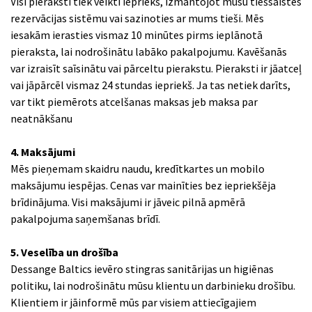
Visi pieraksti tiek veikti iepriekš, izmantojot mūsu tiešsaistes
rezervācijas sistēmu vai sazinoties ar mums tieši. Mēs
iesakām ierasties vismaz 10 minūtes pirms ieplānotā
pieraksta, lai nodrošinātu labāko pakalpojumu. Kavēšanās
var izraisīt saīsinātu vai pārceltu pierakstu. Pieraksti ir jāatceļ
vai jāpārcēl vismaz 24 stundas iepriekš. Ja tas netiek darīts,
var tikt piemērots atcelšanas maksas jeb maksa par
neatnākšanu
4. Maksājumi
Mēs pieņemam skaidru naudu, kredītkartes un mobilo
maksājumu iespējas. Cenas var mainīties bez iepriekšēja
brīdinājuma. Visi maksājumi ir jāveic pilnā apmērā
pakalpojuma saņemšanas brīdī.
5. Veselība un drošība
Dessange Baltics ievēro stingras sanitārijas un higiēnas
politiku, lai nodrošinātu mūsu klientu un darbinieku drošību.
Klientiem ir jāinformē mūs par visiem attiecīgajiem