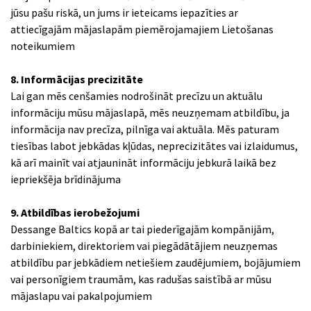
jūsu pašu riskā, un jums ir ieteicams iepazīties ar
attiecīgajām mājaslapām piemērojamajiem Lietošanas
noteikumiem
8. Informācijas precizitāte
Lai gan mēs cenšamies nodrošināt precīzu un aktuālu
informāciju mūsu mājaslapā, mēs neuzņemam atbildību, ja
informācija nav precīza, pilnīga vai aktuāla. Mēs paturam
tiesības labot jebkādas kļūdas, neprecizitātes vai izlaidumus,
kā arī mainīt vai atjaunināt informāciju jebkurā laikā bez
iepriekšēja brīdinājuma
9. Atbildības ierobežojumi
Dessange Baltics kopā ar tai piederīgajām kompānijām,
darbiniekiem, direktoriem vai piegādātājiem neuzņemas
atbildību par jebkādiem netiešiem zaudējumiem, bojājumiem
vai personīgiem traumām, kas radušas saistībā ar mūsu
mājaslapu vai pakalpojumiem