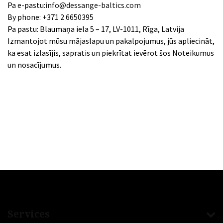
Pa e-pastu:
info@dessange-baltics.com
By phone: +371 2 6650395
Pa pastu: Blaumaņa iela 5 – 17, LV-1011, Rīga, Latvija
Izmantojot mūsu mājaslapu un pakalpojumus, jūs apliecināt,
ka esat izlasījis, sapratis un piekrītat ievērot šos Noteikumus
un nosacījumus.
Services