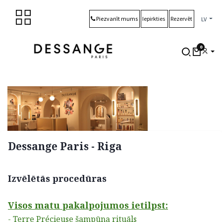
Skip to Content
Piezvanīt mums
Iepirkties
Rezervēt
LV
0
Dessange Paris - Riga
Izvēlētās procedūras
Visos matu pakalpojumos ietilpst:
- Terre Précieuse šampūna rituāls