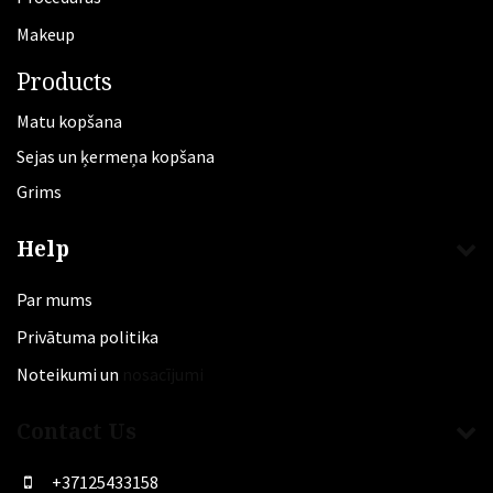
Makeup
Products
Matu kopšana
Sejas un ķermeņa kopšana
Grims
Help
Par mums
Privātuma politika
Noteikumi un
nosacījumi
Contact Us
+37125433158