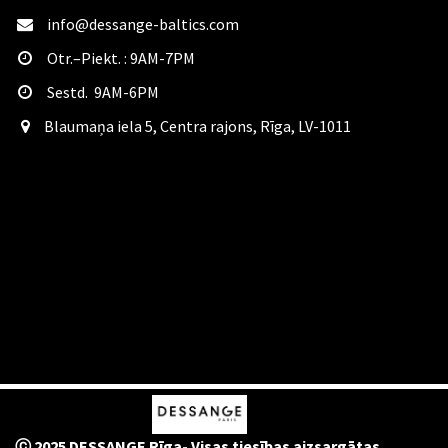
info@dessange-baltics.com
Otr.–Piekt. : 9AM-7PM
Sestd. 9AM-6PM
​Blaumaņa iela 5, Centra rajons, Rīga, LV-1011
ⓒ 2025 DESSANGE Rīga- Visas tiesības aizsargātas.