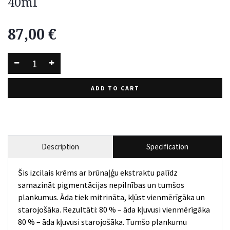
40ml
87,00
€
ADD TO CART
Description
Specification
Šis izcilais krēms ar brūnaļģu ekstraktu palīdz
samazināt pigmentācijas nepilnības un tumšos
plankumus. Āda tiek mitrināta, kļūst vienmērīgāka un
starojošāka. Rezultāti: 80 % – āda kļuvusi vienmērīgāka
80 % – āda kļuvusi starojošāka. Tumšo plankumu