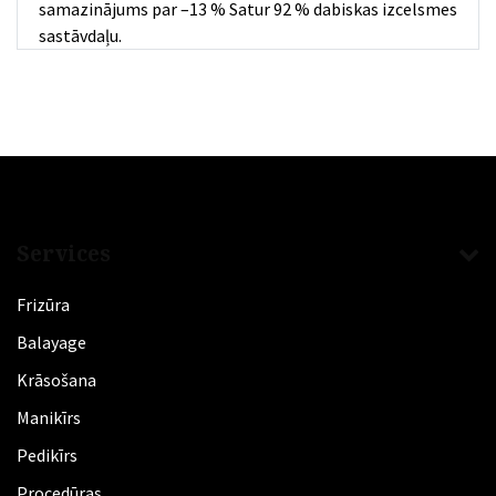
samazinājums par –13 % Satur 92 % dabiskas izcelsmes
sastāvdaļu.
Services
Frizūra
​Balayage
Krāsošana
Manikīrs
​Pedikīrs
Procedūras