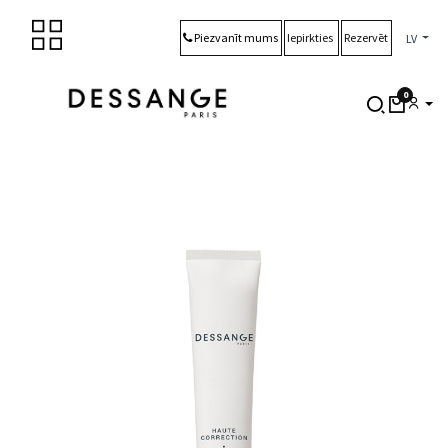
Skip to Content
Piezvanīt mums
Iepirkties
Rezervēt
LV
0