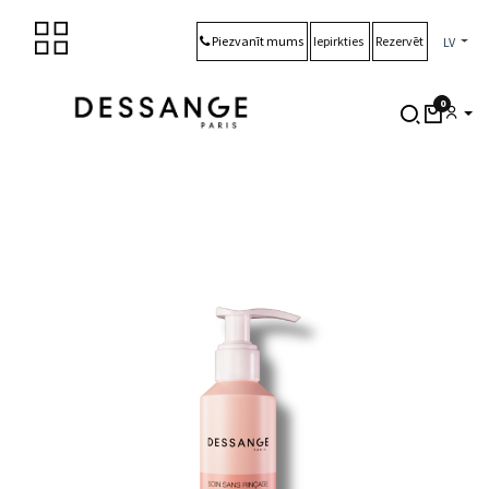
Skip to Content
Piezvanīt mums
Iepirkties
Rezervēt
LV
0