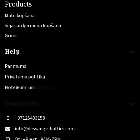
Products
Matu kopšana
Sejas un ķermeņa kopšana
Grims
Help
Par mums
Privātuma politika
Noteikumi un
nosacījumi
Contact Us
+37125433158
info@dessange-baltics.com
Otr.–Piekt. : 9AM-7PM