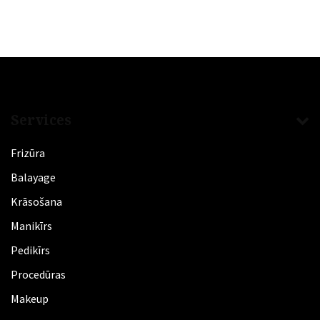
Services
Frizūra
​Balayage
Krāsošana
Manikīrs
​Pedikīrs
Procedūras
Makeup