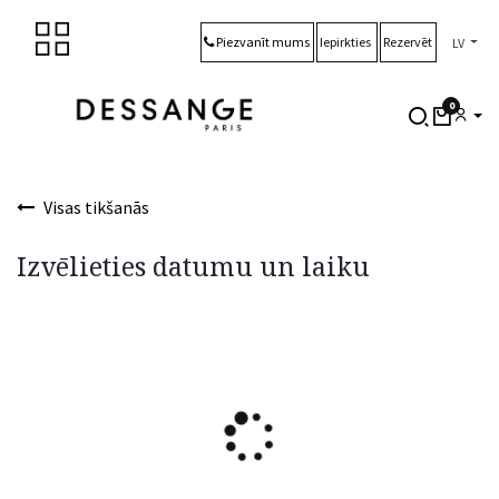
Skip to Content
Piezvanīt mums
Iepirkties
Rezervēt
LV
0
Visas tikšanās
Izvēlieties datumu un laiku