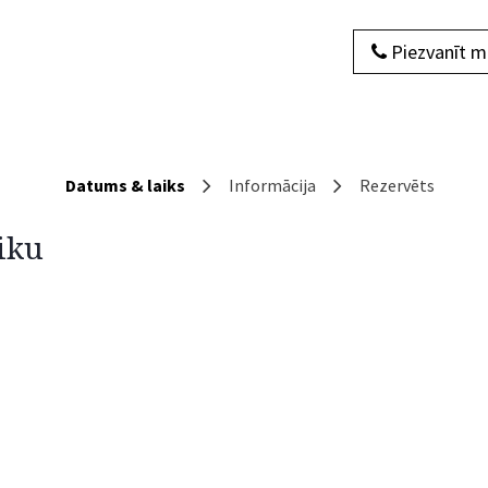
Piezvanīt 
dukti
Par mums
Sazinieties ar mums
Blogs
Datums & laiks
Informācija
Rezervēts
iku