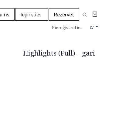
mums
Iepirkties
Rezervēt
Piereģistrēties
LV
Highlights (Full) – gari