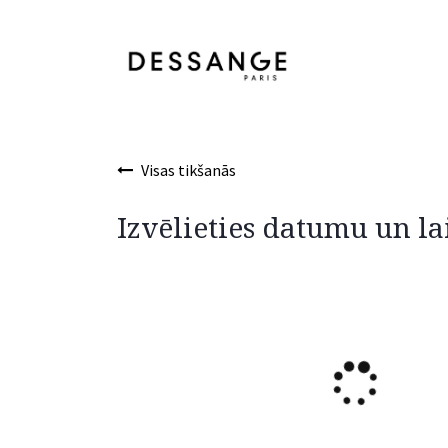
Skip to Content
Pakalpojumi
Pro
Visas tikšanās
Izvēlieties datumu un la