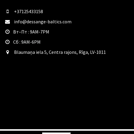
+37125433158
info@dessange-baltics.com
​Вт–Пт : 9AM-7PM
​Сб : 9AM-6PM
Blaumaņa iela 5, Centra rajons, Rīga, LV-1011