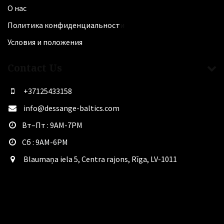
О нас
Политика конфиденциальност
и
Условия и
положения
Contact Us
+37125433158
info@dessange-baltics.com
​Вт–Пт : 9AM-7PM
​Сб : 9AM-6PM
Blaumaņa iela 5, Centra rajons, Rīga, LV-1011