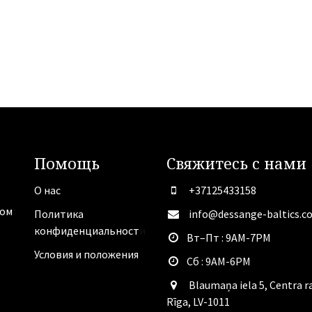
Помощь
Свяжитесь с нами
О нас
+37125433158
лом
Политика
info@dessange-baltics.c
конфиденциальност
и
​Вт–Пт : 9AM-7PM
Условия и
положения
​Сб : 9AM-6PM
Blaumaņa iela 5, Centra r
Rīga, LV-1011