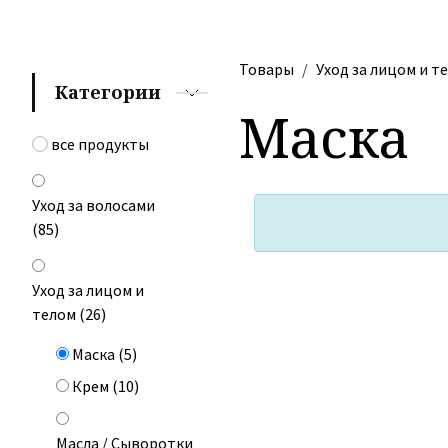
Товары
Уход за лицом и т
Категории
Маска
все продукты
Уход за волосами
(
85
)
Уход за лицом и
телом
(
26
)
Маска
(
5
)
Крем
(
10
)
Масла / Сыворотки