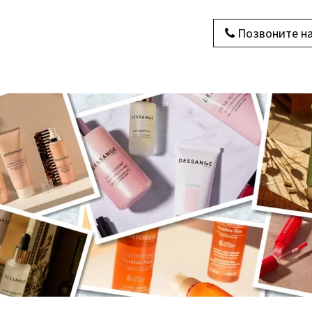
Позвоните н
ы
О нас
Связаться с нами
Блог