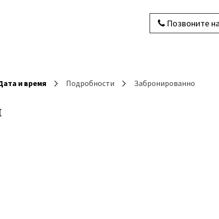
Позвоните н
ы
О нас
Связаться с нами
Блог
Дата и время
Подробности
Забронированно
я