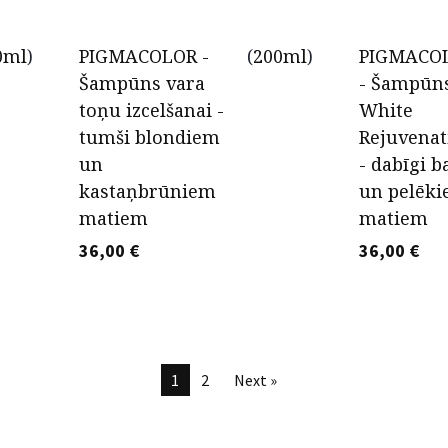
0ml
)
PIGMACOLOR -
(
200ml
)
PIGMACO
Šampūns vara
- Šampūn
toņu izcelšanai -
White
tumši blondiem
Rejuvenat
un
- dabīgi b
kastaņbrūniem
un pelēk
matiem
matiem
36,00
€
36,00
€
1
2
Next »