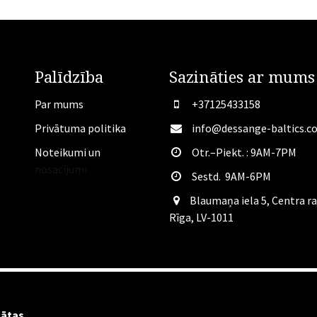
Palīdzība
Sazināties ar mums
Par mums
+37125433158
Privātuma politika
info@dessange-baltics.c
Noteikumi un
Otr.–Piekt. : 9AM-7PM
nosacījumi
Sestd. 9AM-6PM
​Blaumaņa iela 5, Centra ra
Rīga, LV-1011
gātas.