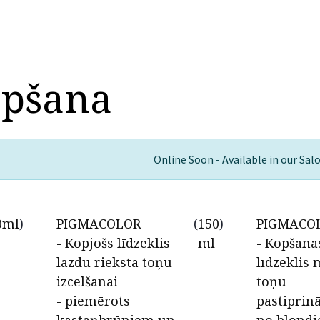
opšana
Online Soon - Available in our Sal
0ml
)
PIGMACOLOR
(
150
)
PIGMACO
- Kopjošs līdzeklis
ml
- Kopšana
lazdu rieksta toņu
līdzeklis
izcelšanai
toņu
- piemērots
pastiprinā