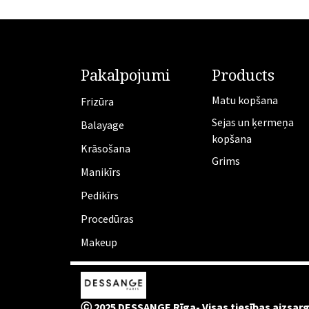
Pakalpojumi
Products
Matu kopšana
Frizūra
Sejas un ķermeņa
​Balayage
kopšana
Krāsošana
Grims
Manikīrs
​Pedikīrs
Procedūras
Makeup
ⓒ 2025 DESSANGE Rīga- Visas tiesības aizsar