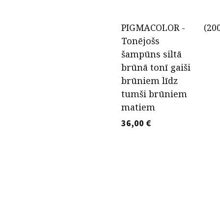
PIGMACOLOR -
(
20
Tonējošs
šampūns siltā
brūnā tonī gaiši
brūniem līdz
tumši brūniem
matiem
36,00
€