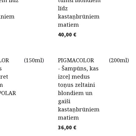
em līdz
tumši blondiem
līdz
ūniem
kastaņbrūniem
matiem
40,00
€
LOR
(
150ml
)
PIGMACOLOR
(
200ml
)
s
- Šampūns, kas
pret
izceļ medus
em
toņus zeltaini
 POLAR
blondiem un
gaiši
kastaņbrūniem
matiem
36,00
€