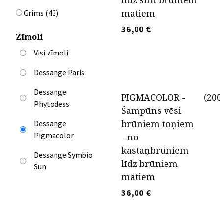
līdz silti brūniem
matiem
Grims
(
43
)
36,00
€
Zīmoli
Visi zīmoli
Dessange Paris
Dessange
PIGMACOLOR -
(
20
Phytodess
Šampūns vēsi
brūniem toņiem
Dessange
Pigmacolor
- no
kastaņbrūniem
Dessange Symbio
līdz brūniem
Sun
matiem
36,00
€