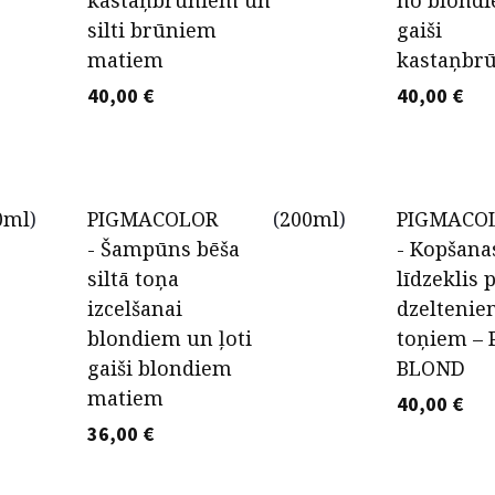
kastaņbrūniem un
no blondi
silti brūniem
gaiši
matiem
kastaņbr
40,00
€
40,00
€
0ml
)
PIGMACOLOR
(
200ml
)
PIGMACO
- Šampūns bēša
- Kopšana
siltā toņa
līdzeklis 
izcelšanai
dzelteni
blondiem un ļoti
toņiem –
gaiši blondiem
BLOND
matiem
40,00
€
36,00
€