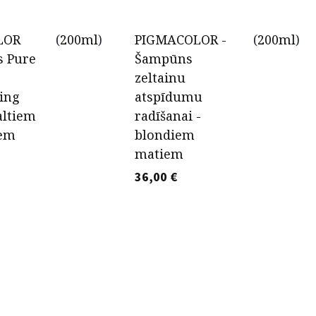
LOR
(
200ml
)
PIGMACOLOR -
(
200ml
)
s Pure
Šampūns
zeltainu
ing
atspīdumu
altiem
radīšanai -
iem
blondiem
matiem
36,00
€