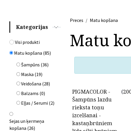
Preces
Matu kopšana
Kategorijas
Matu k
Visi produkti
Matu kopšana
(
85
)
Šampūns
(
36
)
Maska
(
19
)
Veidošana
(
28
)
PIGMACOLOR -
(
20
Balzams
(
0
)
Šampūns lazdu
Eļļas / Serumi
(
2
)
rieksta toņu
izcelšanai -
Sejas un ķermeņa
kastaņbrūniem
kopšana
(
26
)