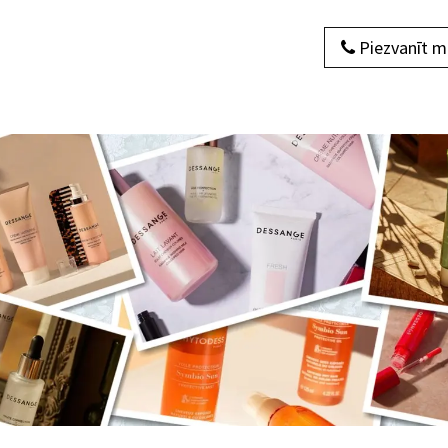
Piezvanīt 
dukti
Par mums
Sazinieties ar mums
Blogs