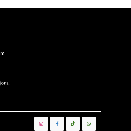
om
jons,