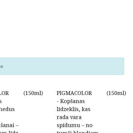
on
LOR
(
150ml
)
PIGMACOLOR
(
150ml
)
s
- Kopšanas
 medus
līdzeklis, kas
rada vara
šanai –
spīdumu – no