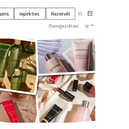
mums
Iepirkties
Rezervēt
Piereģistrēties
LV