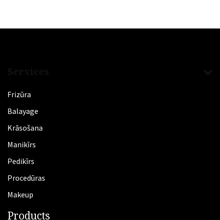
Services
Frizūra
​Balayage
Krāsošana
Manikīrs
​Pedikīrs
Procedūras
Makeup
Products