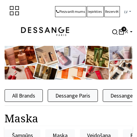
Skip to Content
Piezvanīt mums
Iepirkties
Rezervēt
LV
0
All Brands
Dessange Paris
Dessange 
Maska
Šampūns
Maska
Veidošana
Ba