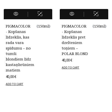
PIGMACOLOR
(
150ml
)
PIGMACOLOR
(
150ml
)
- Kopšanas
- Kopšanas
līdzeklis, kas
līdzeklis pret
rada vara
dzelteniem
spīdumu – no
toņiem –
tumši
POLAR BLOND
blondiem līdz
40,00
€
kastaņbrūniem
ADD TO CART
matiem
40,00
€
ADD TO CART