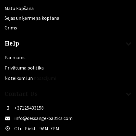
Matu kopšana
Sejas un ķermeņa kopšana
Grims
Help
Par mums
Privātuma politika
Noteikumi un
nosacījumi
Contact Us
+37125433158
info@dessange-baltics.com
Otr.–Piekt. : 9AM-7PM