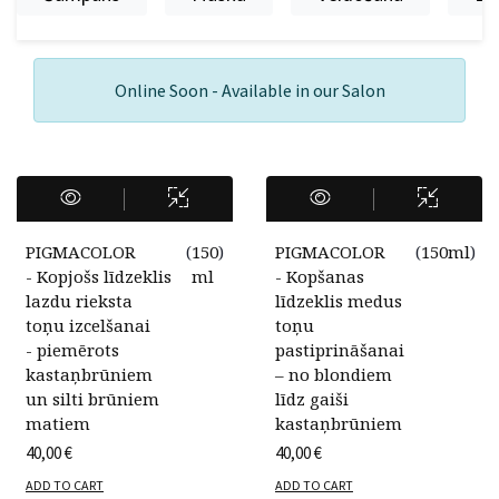
Online Soon - Available in our Salon
PIGMACOLOR
(
150
)
PIGMACOLOR
(
150ml
)
- Kopjošs līdzeklis
ml
- Kopšanas
lazdu rieksta
līdzeklis medus
toņu izcelšanai
toņu
- piemērots
pastiprināšanai
kastaņbrūniem
– no blondiem
un silti brūniem
līdz gaiši
matiem
kastaņbrūniem
40,00
€
40,00
€
ADD TO CART
ADD TO CART