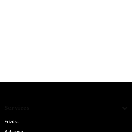
Services
Frizūra
​Balayage