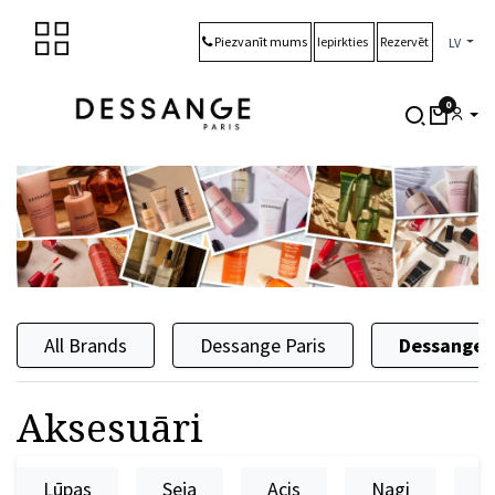
Skip to Content
Piezvanīt mums
Iepirkties
Rezervēt
LV
0
All Brands
Dessange Paris
Dessange 
Aksesuāri
Lūpas
Seja
Acis
Nagi
A