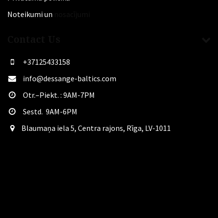
Noteikumi un
nosacījumi
Contact Us
+37125433158
info@dessange-baltics.com
Otr.–Piekt. : 9AM-7PM
Sestd. 9AM-6PM
​Blaumaņa iela 5, Centra rajons, Rīga, LV-1011