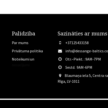
Palīdzība
Sazināties ar mums
Par mums
+37125433158
Privātuma politika
info@dessange-baltics.c
Noteikumi un
Otr.–Piekt. : 9AM-7PM
nosacījumi
Sestd. 9AM-6PM
​Blaumaņa iela 5, Centra ra
Rīga, LV-1011