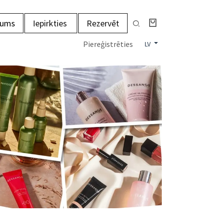
mums
Iepirkties
Rezervēt
Piereģistrēties
LV