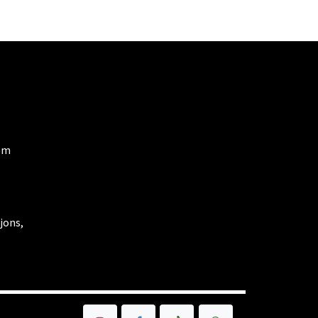
om
jons,