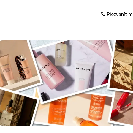
Piezvanīt 
dukti
Par mums
Sazinieties ar mums
Blogs